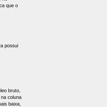
ica
que o
ta possui
leo bruto,
, na coluna
ais baixa,