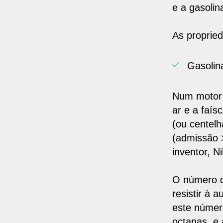
e a gasolin
As proprie
Gasolin
Num motor 
ar e a faís
(ou centel
(admissão 
inventor, N
O número 
resistir à 
este número
octanas, e