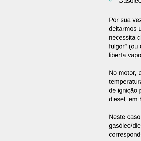
Gasóle
Por sua ve
deitarmos u
necessita d
fulgor” (ou
liberta vap
No motor, o
temperatur
de ignição
diesel
, em 
Neste caso
gasóleo/die
corresponde