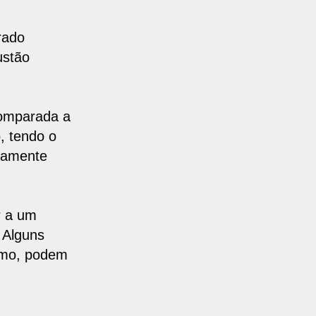
rado
ustão
omparada a
o
, tendo o
mamente
r a um
. Alguns
smo, podem