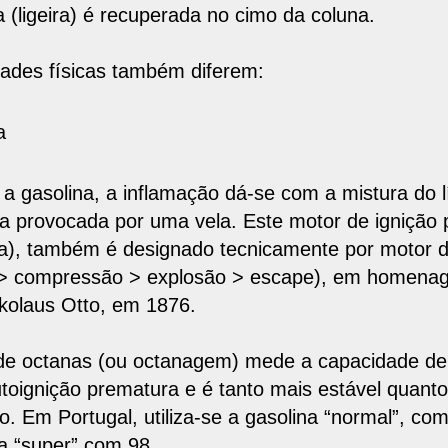
a (ligeira) é recuperada no cimo da coluna.
dades físicas também diferem:
a
a gasolina, a inflamação dá-se com a
mistura do 
ca provocada por uma vela
. Este motor de ignição 
ha), também é designado tecnicamente por motor de
> compressão > explosão > escape), em homena
ikolaus Otto, em 1876.
de
octanas (ou octanagem)
mede a capacidade de 
autoignição prematura e é tanto mais estável quant
. Em Portugal, utiliza-se a
gasolina “normal”, co
 a “super” com 98
.