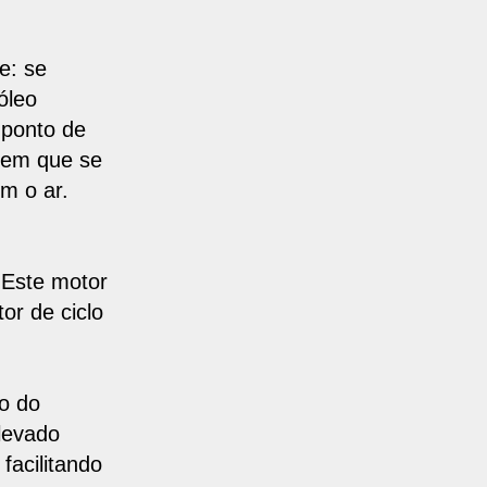
te
: se
óleo
“ponto de
a em que se
om o ar.
 Este motor
or de ciclo
o do
levado
facilitando