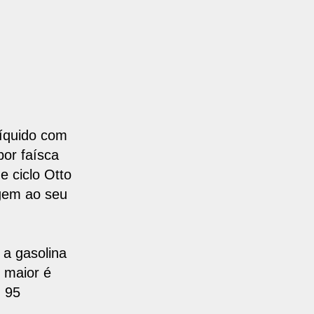
líquido com
por faísca
 ciclo Otto
gem ao seu
a gasolina
o maior é
m 95