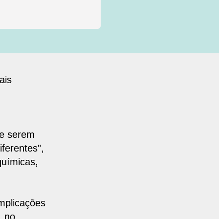
ais
de serem
ferentes",
uímicas,
mplicações
, no