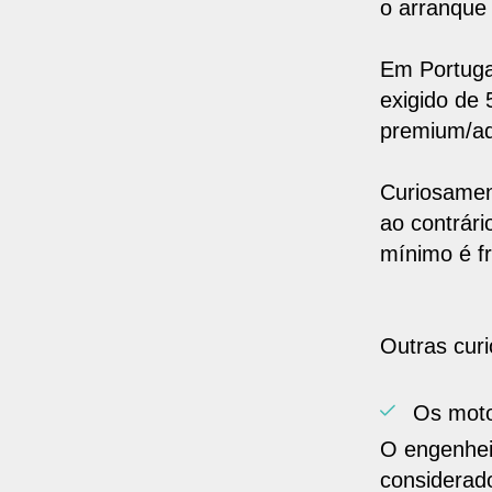
o arranque 
Em Portuga
exigido de 
premium/adi
Curiosamen
ao contrár
mínimo é f
Outras cur
Os moto
O engenhei
considerado