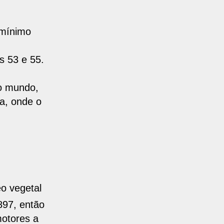
 mínimo
s 53 e 55.
do mundo
,
a, onde o
eo vegetal
897, então
motores a