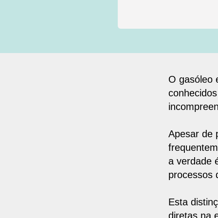
O gasóleo 
conhecidos 
incompreen
Apesar de 
frequentem
a verdade 
processos 
Esta disti
diretas na 