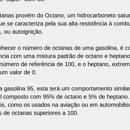
ctanas provém do
Octano
, um hidrocarboneto satu
e se caracteriza pela sua alta resistência à comb
, ou autoignição.
nhecer o número de octanas de uma gasolina, é
c
ência com uma mistura padrão de octano e heptan
número de referência de 100, e o heptano, extre
 um valor de 0.
 gasolina 95, esta terá um comportamento simila
el composto com
95% de octano e 5% de heptano
is, como os usados na aviação ou em automobili
s de octanas superiores a 100.