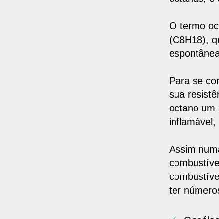
O termo o
(C8H18), qu
espontânea
Para se co
sua resist
octano um 
inflamável,
Assim numa
combustív
combustíve
ter número