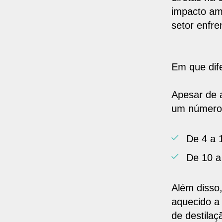
impacto am
setor enfre
Em que dif
Apesar de
um número 
De 4 a 
De 10 a
Além disso
aquecido a
de destilaç