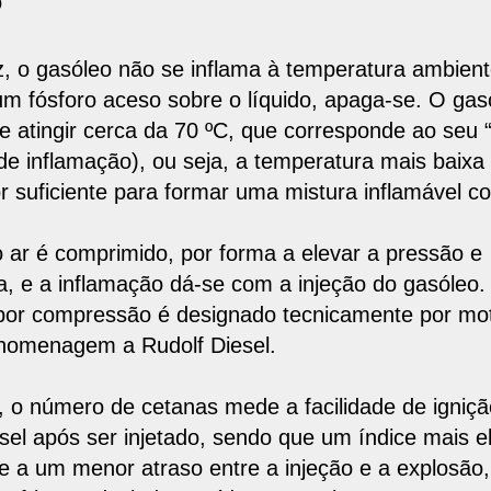
o
z, o gasóleo
não se inflama à temperatura ambien
m fósforo aceso sobre o líquido, apaga-se. O gas
e atingir cerca da
70 ºC
, que corresponde ao seu 
 de inflamação), ou seja, a temperatura mais baix
or suficiente para formar uma mistura inflamável c
 ar é comprimido, por forma a elevar a pressão e
a, e a
inflamação dá-se com a injeção do gasóleo
.
 por compressão é designado tecnicamente por
mot
homenagem a Rudolf Diesel.
, o
número de cetanas mede a facilidade de igniçã
sel após ser injetado
, sendo que um índice mais e
 a um menor atraso entre a injeção e a explosão, 