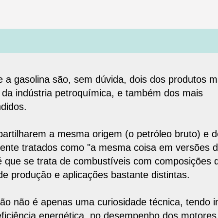
e a gasolina são, sem dúvida,
dois dos produtos m
da indústria petroquímica
, e também dos mais
didos.
partilharem a mesma origem (o petróleo bruto) e 
ente tratados como "a mesma coisa em versões di
é que se trata de combustíveis com
composições q
de produção e aplicações
bastante distintas.
nção não é apenas uma curiosidade técnica, tendo
i
eficiência energética
, no
desempenho dos motores