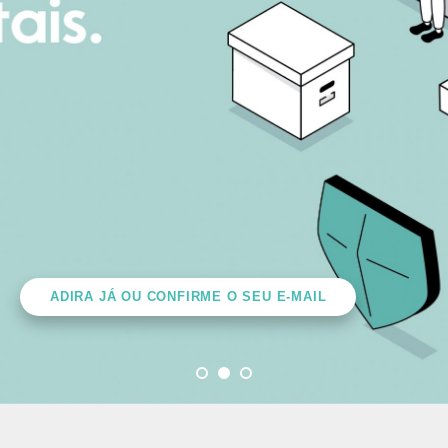
CONFIRA TODOS OS DETALHES
ADIRA JÁ OU CONFIRME O SEU E-MAIL
ADIRA JÁ OU CONFIRME O SEU E-MAIL
Pesquisar